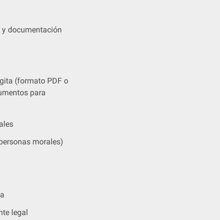
ón y documentación
gita (formato PDF o
cumentos para
ales
a personas morales)
ta
nte legal